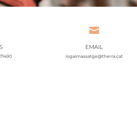

S
EMAIL
71490
iogaimassatge@therra.cat