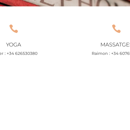


YOGA
MASSATGE
er : +34 626530380
Raimon : +34 6076