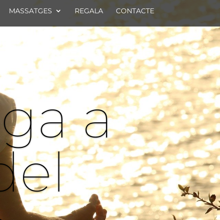
MASSATGES
REGALA
CONTACTE
oga a
del