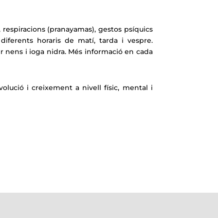
 respiracions (pranayamas), gestos psíquics
diferents horaris de matí, tarda i vespre.
er nens i ioga nidra. Més informació en cada
lució i creixement a nivell físic, mental i