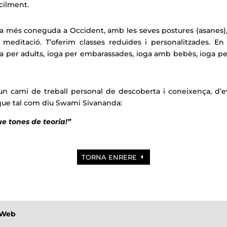
àcilment.
ga més coneguda a Occident, amb les seves postures (asanes),
meditació. T’oferim classes reduïdes i personalitzades. En 
oga per adults, ioga per embarassades, ioga amb bebès, ioga p
n camí de treball personal de descoberta i coneixença, d’evo
 que tal com diu Swami Sivananda:
e tones de teoria!”
TORNA ENRERE
sWeb